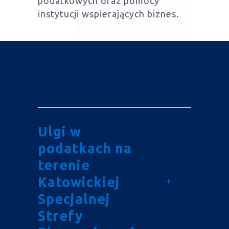
podatkowych oraz pomocy
instytucji wspierających biznes.
Ulgi w
podatkach na
terenie
Katowickiej
Specjalnej
Strefy