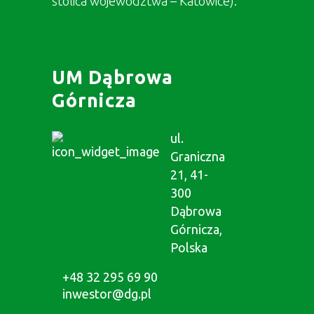
stolica województwa – Katowice).
UM Dąbrowa
Górnicza
ul.
Graniczna
21, 41-
300
Dąbrowa
Górnicza,
Polska
+48 32 295 69 90
inwestor@dg.pl