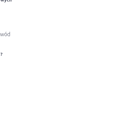
u wód
u?