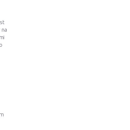
st
w na
mi
go
 m