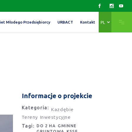
Wybierz
iet Młodego Przedsiębiorcy
URBACT
Kontakt
język
Informacje o projekcie
Kategoria:
Kazdębie
Tereny Inwestycyjne
Tagi:
DO 2 HA
GMINNE
GRUNTOWA
KSSE