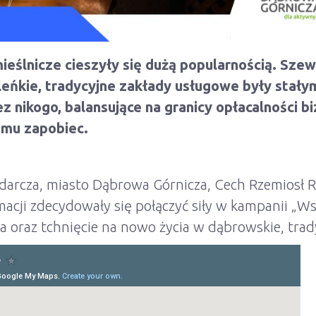
ślnicze cieszyły się dużą popularnością. Szewc,
maleńkie, tradycyjne zakłady usługowe były st
ez nikogo, balansujące na granicy opłacalności b
emu zapobiec.
darcza, miasto Dąbrowa Górnicza, Cech Rzemiosł 
acji zdecydowały się połączyć siły w kampanii „W
ja oraz tchnięcie na nowo życia w dąbrowskie, trad