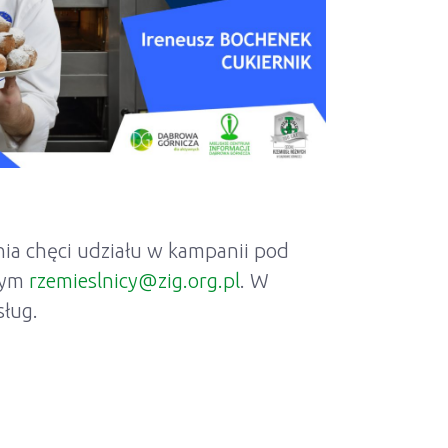
ia chęci udziału w kampanii pod
wym
rzemieslnicy@zig.org.pl
. W
sług.