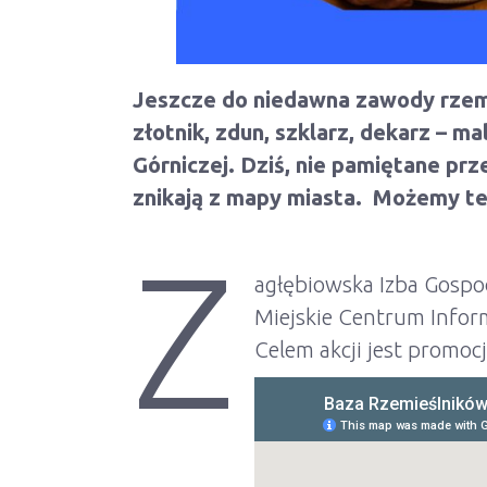
Jeszcze do niedawna zawody rzemie
złotnik, zdun, szklarz, dekarz – 
Górniczej. Dziś, nie pamiętane prz
znikają z mapy miasta. Możemy t
Z
agłębiowska Izba Gospo
Miejskie Centrum Inform
Celem akcji jest promoc