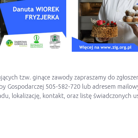
ących tzw. ginące zawody zapraszamy do zgłoszen
zby Gospodarczej 505-582-720 lub adresem mailo
du, lokalizację, kontakt, oraz listę świadczonych u