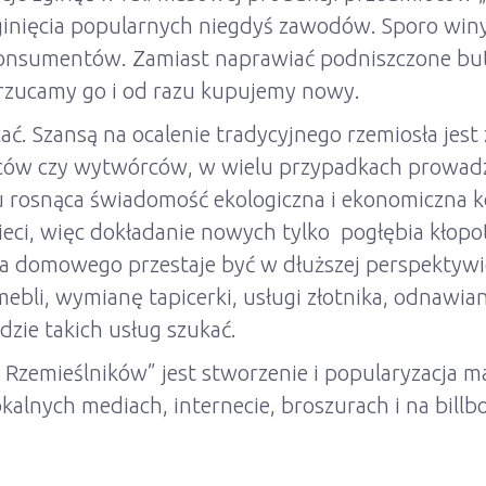
 ginięcia popularnych niegdyś zawodów. Sporo win
 konsumentów. Zamiast naprawiać podniszczone but
rzucamy go i od razu kupujemy nowy.
ć. Szansą na ocalenie tradycyjnego rzemiosła jest
ców czy wytwórców, w wielu przypadkach prowadz
mu rosnąca świadomość ekologiczna i ekonomiczna 
mieci, więc dokładanie nowych tylko pogłębia kło
 domowego przestaje być w dłuższej perspektywie 
ebli, wymianę tapicerki, usługi złotnika, odnawi
dzie takich usług szukać.
 Rzemieślników” jest stworzenie i popularyzacja
kalnych mediach, internecie, broszurach i na billb