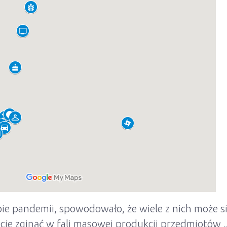
 pandemii, spowodowało, że wiele z nich może się 
ycje zginąć w fali masowej produkcji przedmiotów