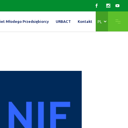
Wybierz
iet Młodego Przedsiębiorcy
URBACT
Kontakt
język