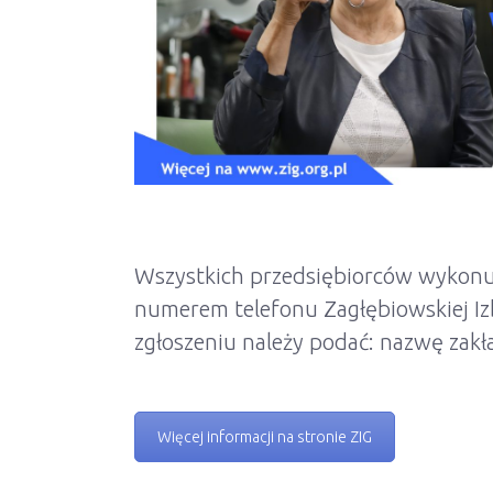
Wszystkich przedsiębiorców wykonuj
numerem telefonu Zagłębiowskiej I
zgłoszeniu należy podać: nazwę zakła
Więcej informacji na stronie ZIG