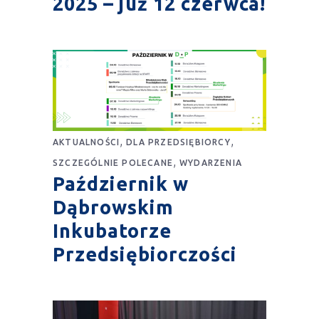
2025 – już 12 czerwca!
,
,
AKTUALNOŚCI
DLA PRZEDSIĘBIORCY
,
SZCZEGÓLNIE POLECANE
WYDARZENIA
Październik w
Dąbrowskim
Inkubatorze
Przedsiębiorczości