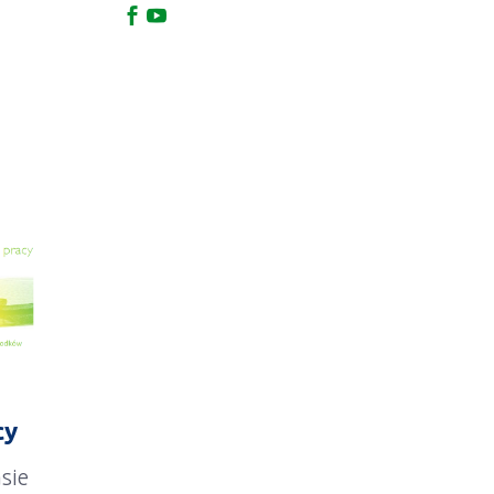
cy
sie