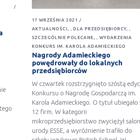
17 WRZEŚNIA 2021
AKTUALNOŚCI
DLA PRZEDSIĘBIORCY
,
,
a
SZCZEGÓLNIE POLECANE
WYDARZENIA
,
KONKURS IM. KAROLA ADAMIECKIEGO
Nagrody Adamieckiego
powędrowały do lokalnych
przedsiębiorców
W czwartek rozstrzygnięto szóstą edyc
nie
Konkursu o Nagrodę Gospodarczą im.
Karola Adamieckiego. O tytuł ubiegało 
 tego
12 firm. W kategorii
mikroprzedsiębiorstwo zwyciężył salo
urody ESSE, a wyróżnienie trafiło do
szkoły językowej British School. W