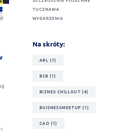
SZCZEGÓLNIE POLECANE
TUCZNAWA
WYDARZENIA
Na skróty:
w
ARL
(1)
B2B
(1)
ną
BIZNES CHILLOUT
(4)
BUISNESSMEETUP
(1)
CAO
(1)
i