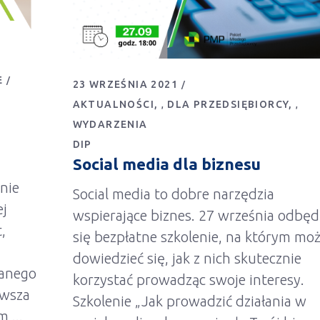
E
23 WRZEŚNIA 2021
AKTUALNOŚCI
DLA PRZEDSIĘBIORCY
,
,
WYDARZENIA
DIP
Social media dla biznesu
nie
Social media to dobre narzędzia
ej
wspierające biznes. 27 września odbęd
,
się bezpłatne szkolenie, na którym mo
dowiedzieć się, jak z nich skutecznie
wanego
korzystać prowadząc swoje interesy.
rwsza
Szkolenie „Jak prowadzić działania w
ym