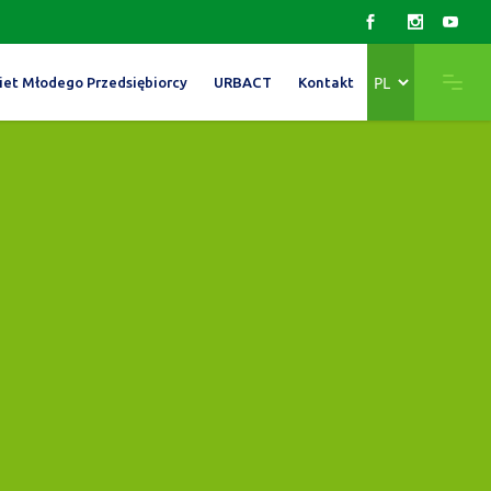
Wybierz
iet Młodego Przedsiębiorcy
URBACT
Kontakt
język