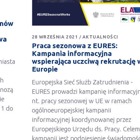
enów
28 WRZEŚNIA 2021
AKTUALNOŚCI
wa
Praca sezonowa z EURES:
Kampania informacyjna
wspierająca uczciwą rekrutację 
iasta
Europie
ch
Europejska Sieć Służb Zatrudnienia -
gnozą
EURES prowadzi kampanię informacyj
ie
nt. pracy sezonowej w UE w ramach
 1 do
ogólnoeuropejskiej kampanii
informacyjnej koordynowanej przez
Europejskiego Urzędu ds. Pracy. Celem
kampanii jest podniesienie świadomośc