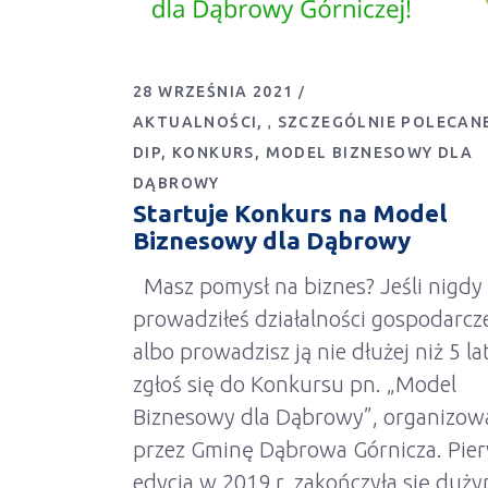
28 WRZEŚNIA 2021
AKTUALNOŚCI
SZCZEGÓLNIE POLECAN
,
DIP
KONKURS
MODEL BIZNESOWY DLA
DĄBROWY
Startuje Konkurs na Model
Biznesowy dla Dąbrowy
Masz pomysł na biznes? Jeśli nigdy 
prowadziłeś działalności gospodarcz
albo prowadzisz ją nie dłużej niż 5 lat
zgłoś się do Konkursu pn. „Model
Biznesowy dla Dąbrowy”, organizo
przez Gminę Dąbrowa Górnicza. Pie
edycja w 2019 r. zakończyła się duż