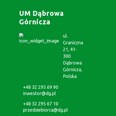
UM Dąbrowa
Górnicza
ul.
Graniczna
21, 41-
300
Dąbrowa
Górnicza,
Polska
+48 32 295 69 90
inwestor@dg.pl
+48 32 295 67 10
przedsiebiorca@dg.pl