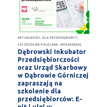
,
,
AKTUALNOŚCI
DLA PRZEDSIĘBIORCY
,
SZCZEGÓLNIE POLECANE
WYDARZENIA
Dąbrowski Inkubator
Przedsiębiorczości
oraz Urząd Skarbowy
w Dąbrowie Górniczej
zapraszają na
szkolenie dla
przedsiębiorców: E-
pit i ulgi w