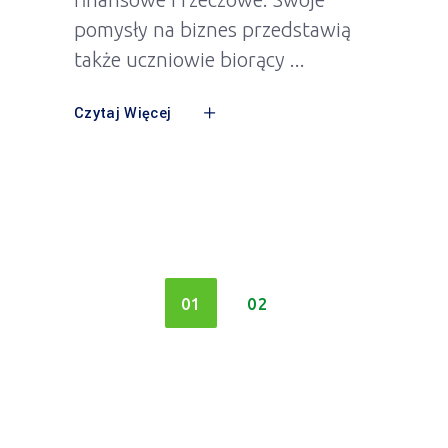
Innowacja
Gala
konkursów Twój Model Biznesowy
oraz Twój Pomysł - Twoja
Innowacja odbędzie się
15 grudnia 2025 r. o godz.
10:00 w Pałacu Kultury Zagłębia.
Na scenie Sali Teatralnej finaliści
konkursu Twój Model Biznesowy
będą walczyć o nagrody
finansowe i rzeczowe. Swoje
pomysły na biznes przedstawią
także uczniowie biorący