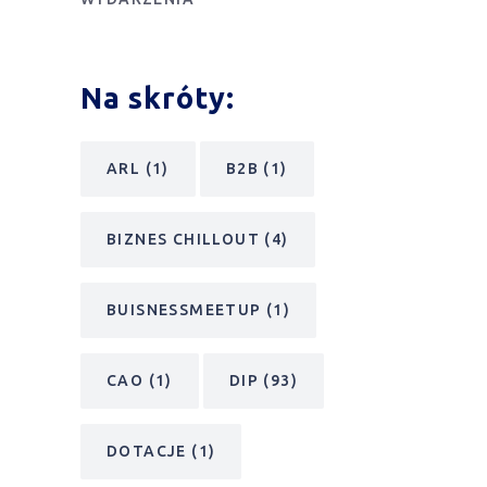
KATEGORIE
AKTUALNOŚCI
DĄBROWSKI BANK ZIEMI
DLA INWESTORA
DLA PRZEDSIĘBIORCY
KAZDĘBIE
OFERTY INWESTYCYJNE
POP
SZCZEGÓLNIE POLECANE
TUCZNAWA
WYDARZENIA
Na skróty: