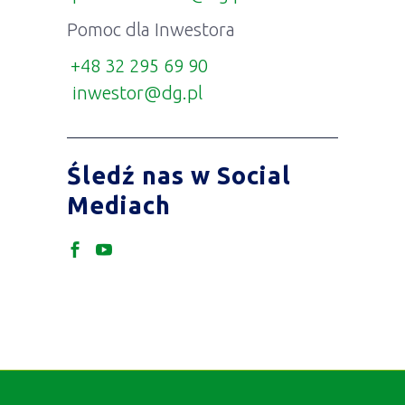
TUCZNAWA
(8)
UM
(2)
WSPARCIE
(29)
WYDARZENIA
(11)
ZUS
(8)
Zespół Invest in DG
Pomoc dla Przedsiębiorcy
+48 32 295 67 10
przedsiebiorca@dg.pl
Pomoc dla Inwestora
+48 32 295 69 90
inwestor@dg.pl