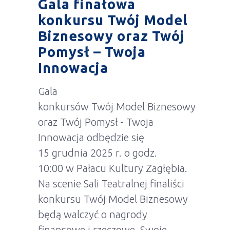
4 GRUDNIA 2025
AKTUALNOŚCI
DLA INWESTORA
,
,
DLA PRZEDSIĘBIORCY
SZCZEGÓLNIE
,
POLECANE
WYDARZENIA
,
Gala finałowa
konkursu Twój Model
Biznesowy oraz Twój
Pomysł – Twoja