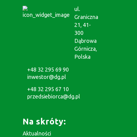
Dąbrowa Górnicza
jest ważnym
ośrodkiem Aglomeracji Górnośląskiej,
która skupia czternaście miast
województwa śląskiego (najbardziej
zurbanizowanego obszaru w Polsce,
stolica województwa – Katowice).
UM Dąbrowa
Górnicza
ul.
Graniczna
21, 41-
300