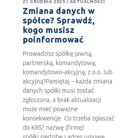
21 GRUDNIA 2025
AKTUALNOŚCI
Zmiana danych w
spółce? Sprawdź,
kogo musisz
poinformować
Prowadzisz spółkę jawną,
partnerską, komandytową,
komandytowo-akcyjną, z o.o. lub
akcyjną?Pamiętaj – każda zmiana
danych spółki musi zostać
zgłoszona, a brak aktualizacji
może mieć poważne
konsekwencje Co trzeba zgłaszać
do KRS? nazwę (firmę)
spółki siedzibę i adres umowę