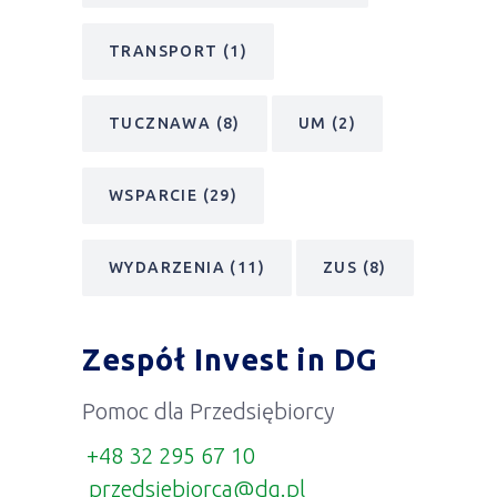
MŚP
(3)
PARP
(19)
PRZETARGI
(2)
PUP
(12)
STARTUP
(2)
TARGI I WYDARZENIA
(1)
TERENY INWESTYCYJNE
(6)
TRANSPORT
(1)