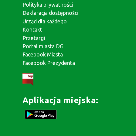
Dąbrowa
Górnicza,
Polska
+48 32 295 69 90
inwestor@dg.pl
+48 32 295 67 10
przedsiebiorca@dg.pl
Na skróty:
Aktualności
Polityka prywatności
Deklaracja dostępności
Urząd dla każdego
Kontakt