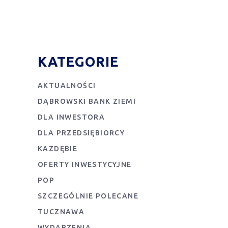
Czytaj Więcej
01
02