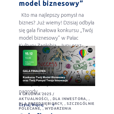
model biznesowy”
Kto ma najlepszy pomysł na
biznes? Już wiemy! Dzisiaj odbyła
się gala finałowa konkursu „Twój
model biznesowy” w Pałac
Kultury Zagłębia . Jury oraz
publiczność miały okazję poznać
najlepsze pomysły
przedsiębiorców działających na
terenie Miasto Dąbrowa Górnicza
. Zwyciężczynie konkursu i
nagrody
Czytaj Więcej