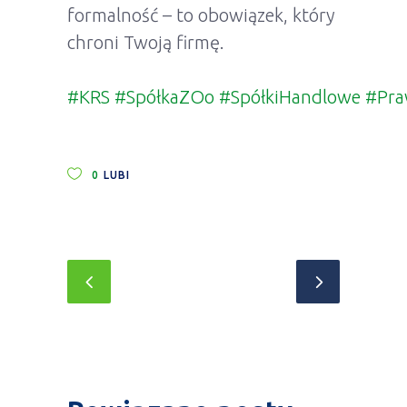
formalność – to obowiązek, który
chroni Twoją firmę.
#KRS
#SpółkaZOo
#SpółkiHandlowe
#Pra
0
LUBI