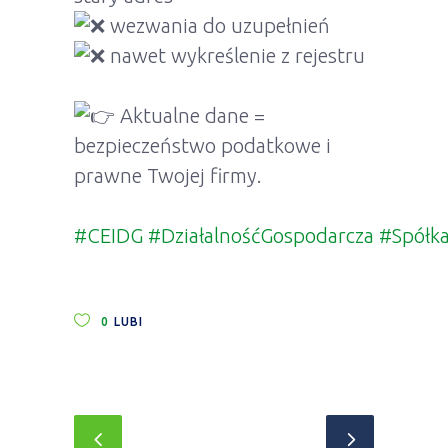
wezwania do uzupełnień
nawet wykreślenie z rejestru
Aktualne dane =
bezpieczeństwo podatkowe i
prawne Twojej firmy.
#CEIDG
#DziałalnośćGospodarcza
#Spółk
0
LUBI