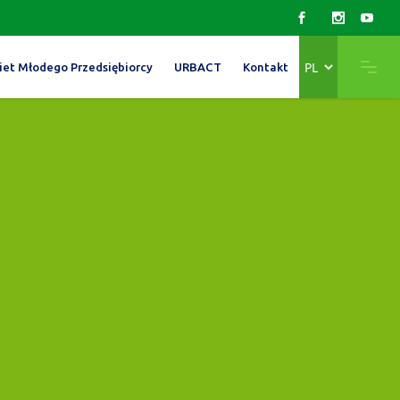
Wybierz
iet Młodego Przedsiębiorcy
URBACT
Kontakt
język