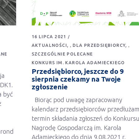
16 LIPCA 2021
AKTUALNOŚCI
DLA PRZEDSIĘBIORCY
,
,
ANE
SZCZEGÓLNIE POLECANE
KONKURS IM. KAROLA ADAMIECKIEGO
Przedsiębiorco, jeszcze do 9
ja
sierpnia czekamy na Twoje
 DK1.
zgłoszenie
a być
Biorąc pod uwagę zapracowany
ż
kalendarz przedsiębiorców przedłuża
termin składania zgłoszeń do Konkursu
Nagrodę Gospodarczą im. Karola
 rond
Adamieckiego do dnia 9.08.2021 r.