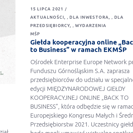
15 LIPCA 2021
AKTUALNOŚCI
DLA INWESTORA
DLA
,
,
PRZEDSIĘBIORCY
WYDARZENIA
,
MŚP
Giełda kooperacyjna online „Ba
to Business” w ramach EKMŚP
Ośrodek Enterprise Europe Network p
Funduszu Górnośląskim S.A. zaprasza
przedsiębiorców do udziału w specjaln
edycji MIĘDZYNARODOWEJ GIEŁDY
KOOPERACYJNEJ ONLINE „BACK TO
BUSINESS”, która odbędzie się w rama
Europejskiego Kongresu Małych i Śred
Przedsiębiorstw 2021. Uczestnicy gieł
iał