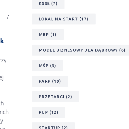
KSSE
(7)
LOKAL NA START
(17)
MBP
(1)
ck
MODEL BIZNESOWY DLA DĄBROWY
(6)
rzy
MŚP
(3)
ej
PARP
(19)
PRZETARGI
(2)
ch
nich
PUP
(12)
dy
STARTUP
(2)