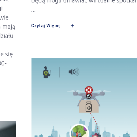
będą mogli umawiać wirtualne spotka
i
wie
Czytaj Więcej
a mają
ziału
e się
00-