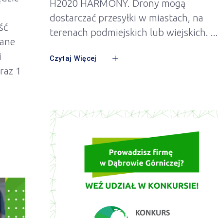
H2020 HARMONY. Drony mogą
dostarczać przesyłki w miastach, na
ść
terenach podmiejskich lub wiejskich.
wane
i
Czytaj Więcej
raz 1