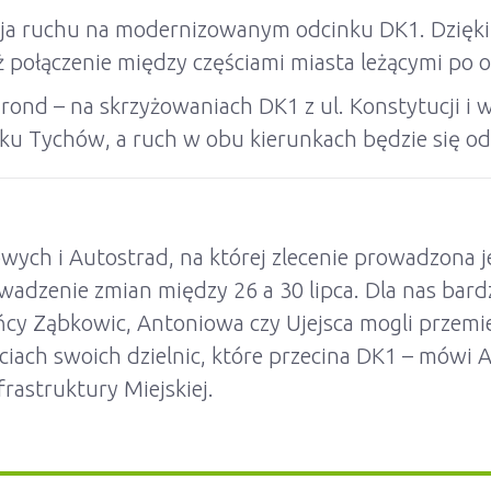
zacja ruchu na modernizowanym odcinku DK1. Dzię
ż połączenie między częściami miasta leżącymi po o
ond – na skrzyżowaniach DK1 z ul. Konstytucji i w 
ku Tychów, a ruch w obu kierunkach będzie się od
wych i Autostrad, na której zlecenie prowadzona j
wadzenie zmian między 26 a 30 lipca. Dla nas bar
ańcy Ząbkowic, Antoniowa czy Ujejsca mogli przemi
ciach swoich dzielnic, które przecina DK1 – mówi 
frastruktury Miejskiej.