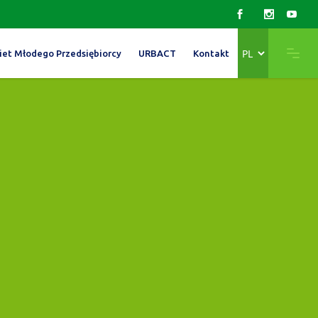
Wybierz
iet Młodego Przedsiębiorcy
URBACT
Kontakt
język