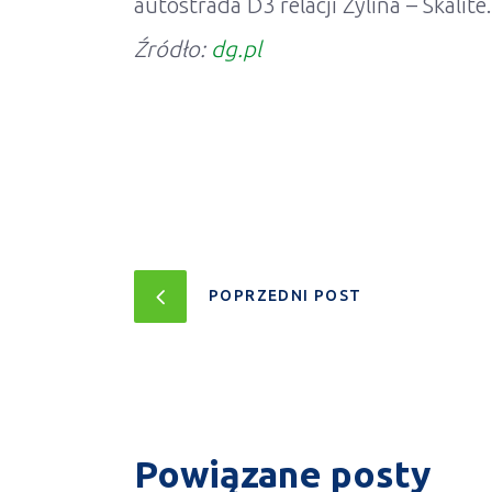
autostrada D3 relacji Żylina – Skalite.
Źródło:
dg.pl
POPRZEDNI POST
Powiązane posty