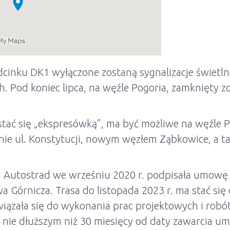
nku DK1 wyłączone zostaną sygnalizacje świetlne
h. Pod koniec lipca, na węźle Pogoria, zamknięty zo
tać się „ekspresówką”, ma być możliwe na węźle P
nie ul. Konstytucji, nowym węzłem Ząbkowice, a ta
i Autostrad we wrześniu 2020 r. podpisała umowę
 Górnicza. Trasa do listopada 2023 r. ma stać s
wiązała się do wykonania prac projektowych i robó
nie dłuższym niż 30 miesięcy od daty zawarcia umo