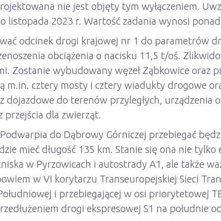
projektowana nie jest objęty tym wyłączeniem. Uwz
o listopada 2023 r. Wartość zadania wynosi ponad 
ć odcinek drogi krajowej nr 1 do parametrów dro
enoszenia obciążenia o nacisku 11,5 t/oś. Zlikw
mi. Zostanie wybudowany węzeł Ząbkowice oraz 
.in. cztery mosty i cztery wiadukty drogowe oraz
 dojazdowe do terenów przyległych, urządzenia o
przejścia dla zwierząt.
Podwarpia do Dąbrowy Górniczej przebiegać będzie
dzie mieć długość 135 km. Stanie się ona nie tyl
niska w Pyrzowicach i autostrady A1, ale także w
wiem w VI korytarzu Transeuropejskiej Sieci Tran
ołudniowej i przebiegającej w osi priorytetowej TE
zedłużeniem drogi ekspresowej S1 na południe od g