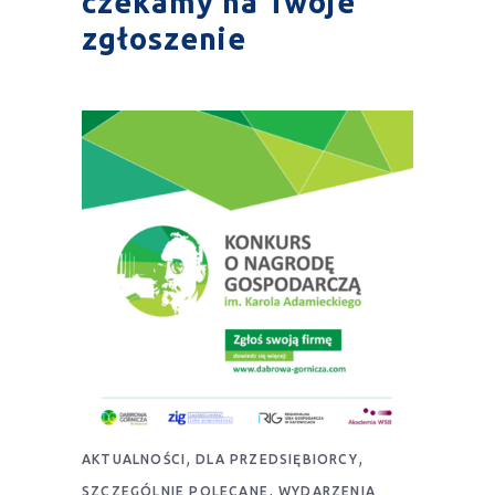
czekamy na Twoje
zgłoszenie
,
,
AKTUALNOŚCI
DLA PRZEDSIĘBIORCY
,
SZCZEGÓLNIE POLECANE
WYDARZENIA