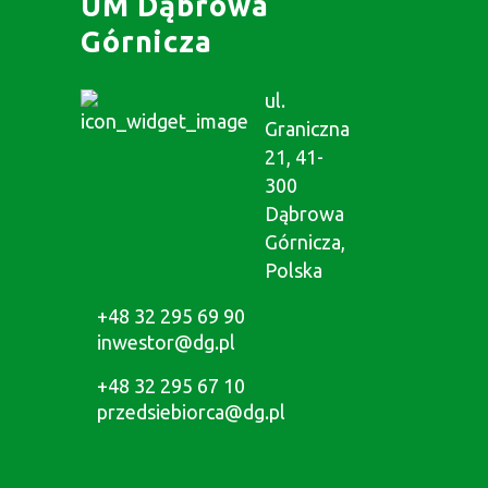
UM Dąbrowa
Górnicza
ul.
Graniczna
21, 41-
300
Dąbrowa
Górnicza,
Polska
+48 32 295 69 90
inwestor@dg.pl
+48 32 295 67 10
przedsiebiorca@dg.pl