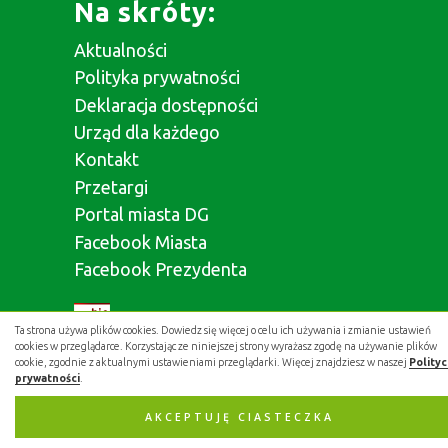
Na skróty:
Aktualności
Polityka prywatności
Deklaracja dostępności
Urząd dla każdego
Kontakt
Przetargi
Portal miasta DG
Facebook Miasta
Facebook Prezydenta
Ta strona używa plików cookies. Dowiedz się więcej o celu ich używania i zmianie ustawień
cookies w przeglądarce. Korzystając ze niniejszej strony wyrażasz zgodę na używanie plików
cookie, zgodnie z aktualnymi ustawieniami przeglądarki. Więcej znajdziesz w naszej
Polity
prywatności
.
Aplikacja miejska:
AKCEPTUJĘ CIASTECZKA