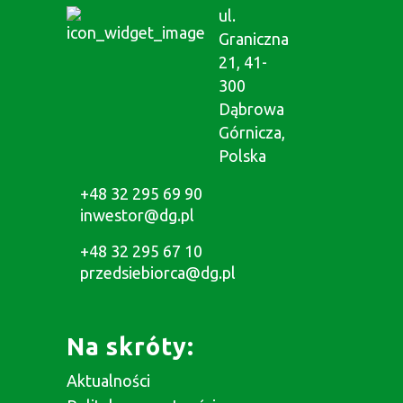
ul.
Graniczna
21, 41-
300
Dąbrowa
Górnicza,
Polska
+48 32 295 69 90
inwestor@dg.pl
+48 32 295 67 10
przedsiebiorca@dg.pl
Na skróty:
Aktualności