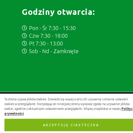
Godziny otwarcia:
Pon - Śr 7:30 - 15:30
Czw 7:30 - 18:00
Pt 7:30 - 13:00
Sob - Nd - Zamknięte
Ta strona używa plików cookies. Dowiedz się więcej o celu ich używania i zmianie ustawień
Projekt i wykonanie:
.gold studio digital
cookies w przeglądarce. Korzystając ze niniejszej strony wyrażasz zgodę na używanie plików
cookie, zgodnie z aktualnymi ustawieniami przeglądarki. Więcej znajdziesz w naszej
Polity
prywatności
.
AKCEPTUJĘ CIASTECZKA