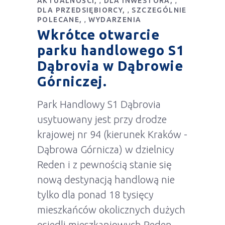
AKTUALNOŚCI
DLA INWESTORA
,
,
DLA PRZEDSIĘBIORCY
SZCZEGÓLNIE
,
POLECANE
WYDARZENIA
,
Wkrótce otwarcie
parku handlowego S1
Dąbrovia w Dąbrowie
Górniczej.
Park Handlowy S1 Dąbrovia
usytuowany jest przy drodze
krajowej nr 94 (kierunek Kraków -
Dąbrowa Górnicza) w dzielnicy
Reden i z pewnością stanie się
nową destynacją handlową nie
tylko dla ponad 18 tysięcy
mieszkańców okolicznych dużych
osiedli mieszkaniowych Reden,