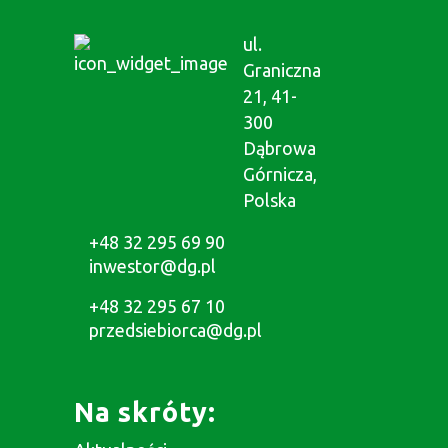
ul.
Graniczna
21, 41-
300
Dąbrowa
Górnicza,
Polska
+48 32 295 69 90
inwestor@dg.pl
+48 32 295 67 10
przedsiebiorca@dg.pl
Na skróty: