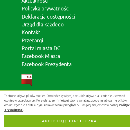
Aktualności
Polityka prywatności
Deklaracja dostępności
Urząd dla każdego
Kontakt
Przetargi
Portal miasta DG
Facebook Miasta
Facebook Prezydenta
Ta strona używa plików cookies. Dowiedz się więcej o celu ich używania i zmianie ustawień
Aplikacja miejska:
cookies w przeglądarce. Korzystając ze niniejszej strony wyrażasz zgodę na używanie plików
cookie, zgodnie z aktualnymi ustawieniami przeglądarki. Więcej znajdziesz w naszej
Polity
prywatności
.
AKCEPTUJĘ CIASTECZKA