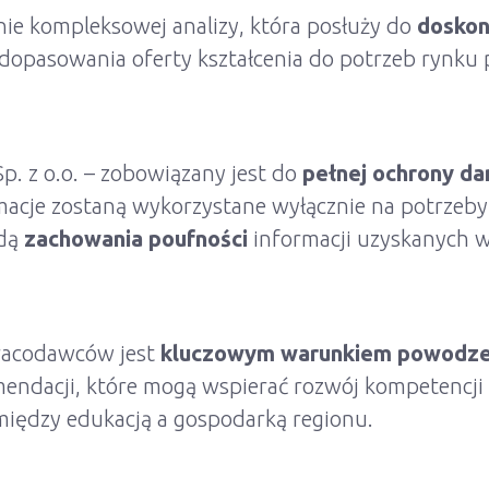
e kompleksowej analizy, która posłuży do
doskon
dopasowania oferty kształcenia do
potrzeb rynku 
. z o.o. – zobowiązany jest do
pełnej ochrony d
acje zostaną wykorzystane wyłącznie na potrzeby r
adą
zachowania poufności
informacji uzyskanych w
pracodawców jest
kluczowym warunkiem powodzen
mendacji, które mogą wspierać rozwój kompetencj
iędzy edukacją a gospodarką regionu.