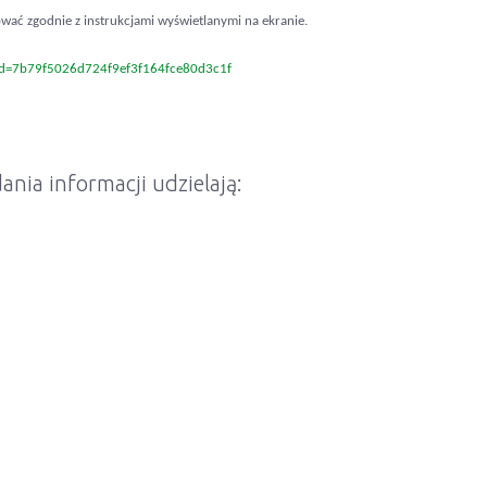
ować zgodnie z instrukcjami wyświetlanymi na ekranie.
_id=7b79f5026d724f9ef3f164fce80d3c1f
ia informacji udzielają: