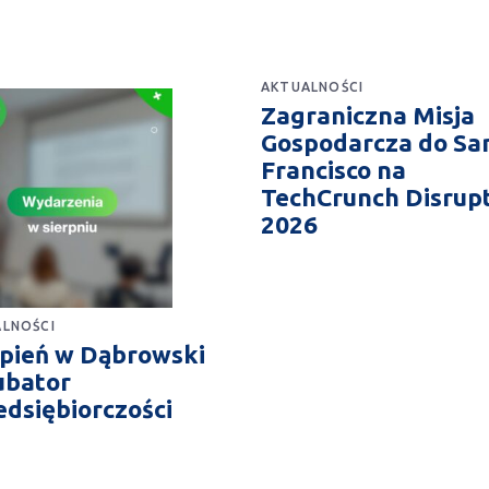
AKTUALNOŚCI
Zagraniczna Misja
Gospodarcza do Sa
Francisco na
TechCrunch Disrup
2026
LNOŚCI
rpień w Dąbrowski
ubator
edsiębiorczości