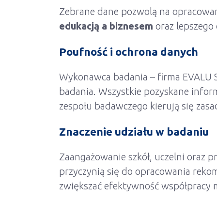
Zebrane dane pozwolą na opracowani
edukacją a biznesem
oraz lepszego 
Poufność i ochrona danych
Wykonawca badania – firma EVALU Sp
badania. Wszystkie pozyskane inform
zespołu bad
awczego kierują się zas
Znaczenie udziału w badaniu
Zaangażowanie szkół, uczelni oraz 
przyczyn
ią się do opracowania reko
zwiększać efektywność
współpracy m