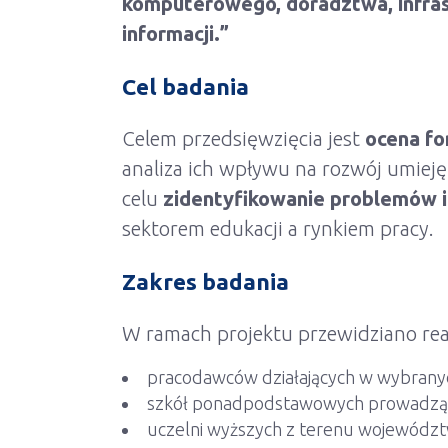
komputerowego, doradztwa, infrast
informacji.”
Cel badania
Celem przedsięwzięcia jest
ocena fo
analiza ich wpływu na rozwój umiej
celu
zidentyfikowanie problemów i
sekt
orem edukacji a rynkiem pracy.
Zakres badania
W ramach projektu przewidziano rea
pracodawców działających w wybrany
szkół ponadpodstawowych prowadząc
uczelni wyższych z ter
enu województw