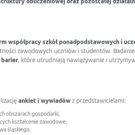
ruktury obliczeniowej oraz pozostałej działaln
rm współpracy szkół ponadpodstawowych i ucz
ętności zawodowych uczniów i studentów. Badani
 barier
, które utrudniają nawiązywanie i utrzymy
lizację
ankiet i wywiadów
z przedstawicielami:
ch obszarach gospodarki,
ych kształcenie zawodowe,
a śląskiego.