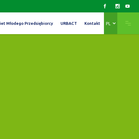
Wybierz
iet Młodego Przedsiębiorcy
URBACT
Kontakt
język