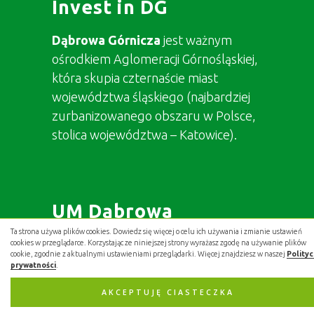
Invest in DG
Dąbrowa Górnicza
jest ważnym
ośrodkiem Aglomeracji Górnośląskiej,
która skupia czternaście miast
województwa śląskiego (najbardziej
zurbanizowanego obszaru w Polsce,
stolica województwa – Katowice).
UM Dąbrowa
Górnicza
Ta strona używa plików cookies. Dowiedz się więcej o celu ich używania i zmianie ustawień
cookies w przeglądarce. Korzystając ze niniejszej strony wyrażasz zgodę na używanie plików
cookie, zgodnie z aktualnymi ustawieniami przeglądarki. Więcej znajdziesz w naszej
Polity
prywatności
.
ul.
Graniczna
AKCEPTUJĘ CIASTECZKA
21, 41-