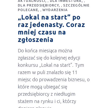
AKTUALNOŚCI
DLA INWESTORA
,
,
DLA PRZEDSIĘBIORCY
SZCZEGÓLNIE
,
POLECANE
WYDARZENIA
,
„Lokal na start” po
raz jedenasty. Coraz
mniej czasu na
zgłoszenia
Do końca miesiąca można
zgłaszać się do kolejnej edycji
konkursu „Lokal na start”. Tym
razem w puli znalazło się 11
miejsc do prowadzenia biznesu, o
które mogą ubiegać się
przedsiębiorcy z niedługim
stażem na rynku i ci, którzy