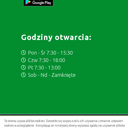
Godziny otwarcia:
Pon - Śr 7:30 - 15:30
Czw 7:30 - 18:00
Pt 7:30 - 13:00
Sob - Nd - Zamknięte
Ta strona używa plików cookies. Dowiedz się więcej o celu ich używania i zmianie ustawień
Projekt i wykonanie:
.gold studio digital
cookies w przeglądarce. Korzystając ze niniejszej strony wyrażasz zgodę na używanie plików