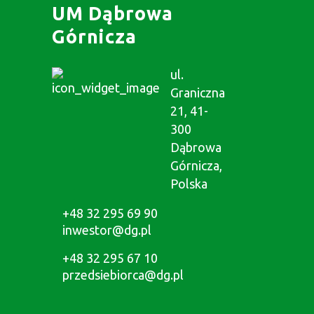
UM Dąbrowa
Górnicza
ul.
Graniczna
21, 41-
300
Dąbrowa
Górnicza,
Polska
+48 32 295 69 90
inwestor@dg.pl
+48 32 295 67 10
przedsiebiorca@dg.pl