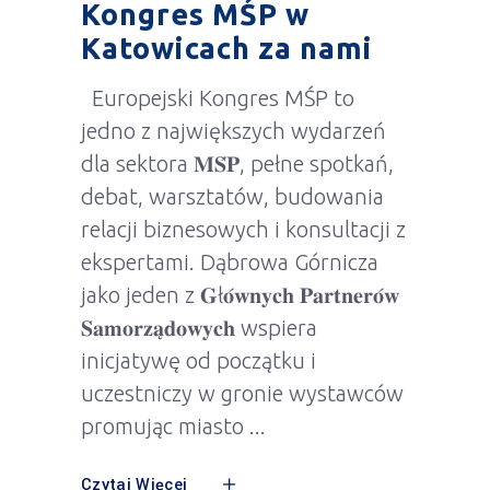
Kongres MŚP w
Katowicach za nami
Europejski Kongres MŚP to
jedno z największych wydarzeń
dla sektora 𝐌𝐒́𝐏, pełne spotkań,
debat, warsztatów, budowania
relacji biznesowych i konsultacji z
ekspertami. Dąbrowa Górnicza
jako jeden z 𝐆ł𝐨́𝐰𝐧𝐲𝐜𝐡 𝐏𝐚𝐫𝐭𝐧𝐞𝐫𝐨́𝐰
𝐒𝐚𝐦𝐨𝐫𝐳𝐚̨𝐝𝐨𝐰𝐲𝐜𝐡 wspiera
inicjatywę od początku i
uczestniczy w gronie wystawców
promując miasto
Czytaj Więcej