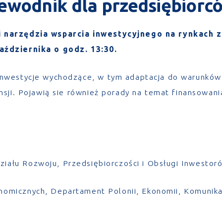
zewodnik dla przedsiębiorc
 narzędzia wsparcia inwestycyjnego na rynkach 
aździernika o godz. 13:30.
nwestycje wychodzące, w tym adaptacja do warunków 
sji. Pojawią sie również porady na temat finansowania
ziału Rozwoju, Przedsiębiorczości i Obsługi Inwesto
nomicznych, Departament Polonii, Ekonomii, Komunikac