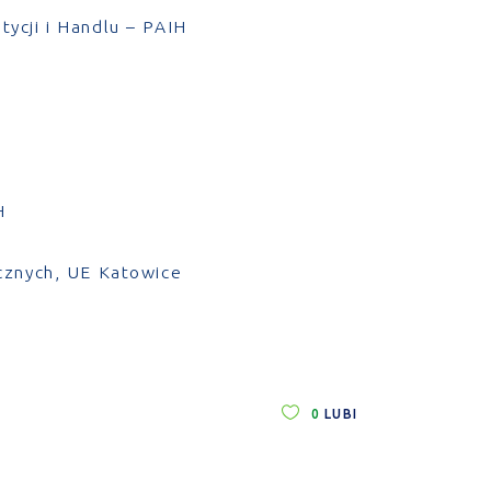
ycji i Handlu – PAIH
H
cznych, UE Katowice
0
LUBI