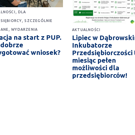
,
LNOŚCI
DLA
,
SIĘBIORCY
SZCZEGÓLNIE
,
CANE
WYDARZENIA
AKTUALNOŚCI
cja na start z PUP.
Lipiec w Dąbrowsk
 dobrze
Inkubatorze
ygotować wniosek?
Przedsiębiorczości 
miesiąc pełen
możliwości dla
przedsiębiorców!