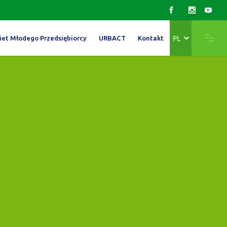
Wybierz
iet Młodego Przedsiębiorcy
URBACT
Kontakt
język