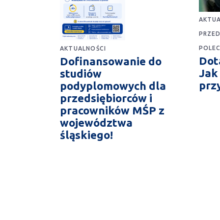
AKTUA
PRZED
POLE
AKTUALNOŚCI
Dota
Dofinansowanie do
Jak
studiów
prz
podyplomowych dla
przedsiębiorców i
pracowników MŚP z
województwa
śląskiego!