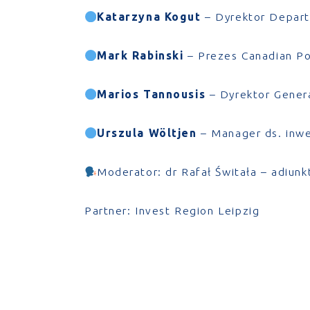
Katarzyna Kogut
– Dyrektor Depart
Mark Rabinski
– Prezes Canadian Po
Marios Tannousis
– Dyrektor Genera
Urszula Wöltjen
– Manager ds. inwe
Moderator: dr Rafał Świtała – adiu
Partner: Invest Region Leipzig