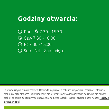
Godziny otwarcia:
Pon - Śr 7:30 - 15:30
Czw 7:30 - 18:00
Pt 7:30 - 13:00
Sob - Nd - Zamknięte
Ta strona używa plików cookies. Dowiedz się więcej o celu ich używania i zmianie ustawień
Projekt i wykonanie:
.gold studio digital
cookies w przeglądarce. Korzystając ze niniejszej strony wyrażasz zgodę na używanie plików
cookie, zgodnie z aktualnymi ustawieniami przeglądarki. Więcej znajdziesz w naszej
Polity
prywatności
.