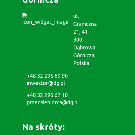
ul.
Graniczna
21, 41-
300
Dąbrowa
Górnicza,
Polska
+48 32 295 69 90
inwestor@dg.pl
+48 32 295 67 10
przedsiebiorca@dg.pl
Na skróty: