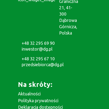
Graniczna
21, 41-
300
Dąbrowa
Górnicza,
Polska
+48 32 295 69 90
inwestor@dg.pl
+48 32 295 67 10
przedsiebiorca@dg.pl
Na skróty:
Aktualności
Polityka prywatności
Deklaracja dostępności