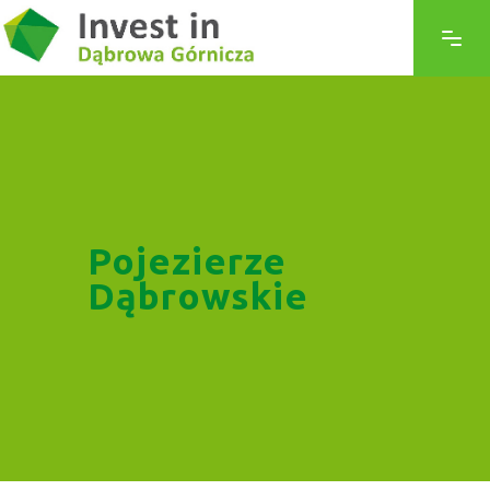
Pojezierze
Dąbrowskie