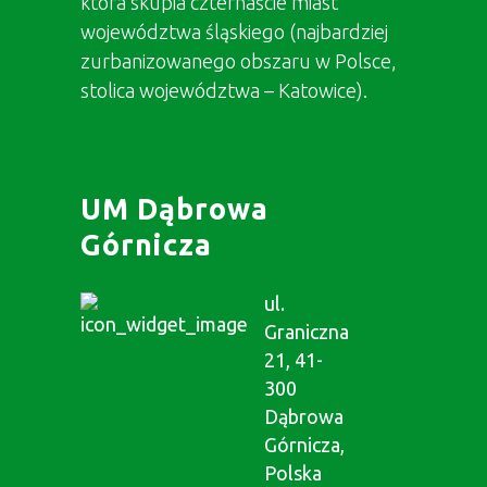
która skupia czternaście miast
województwa śląskiego (najbardziej
zurbanizowanego obszaru w Polsce,
stolica województwa – Katowice).
UM Dąbrowa
Górnicza
ul.
Graniczna
21, 41-
300
Dąbrowa
Górnicza,
Polska