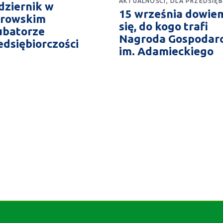
AKTUALNOŚCI
DLA PRZEDSIĘ
dziernik w
15 września dowie
rowskim
się, do kogo trafi
ubatorze
Nagroda Gospodar
edsiębiorczości
im. Adamieckiego