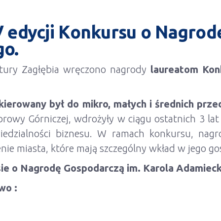
 edycji Konkursu o Nagrod
go.
ltury Zagłębia wręczono nagrody
laureatom Kon
kierowany był do mikro, małych i średnich prze
rowy Górniczej, wdrożyły w ciągu ostatnich 3 lat
wiedzialności biznesu. W ramach konkursu, na
renie miasta, które mają szczególny wkład w jego g
sie o Nagrodę Gospodarczą im. Karola Adamieck
wo :