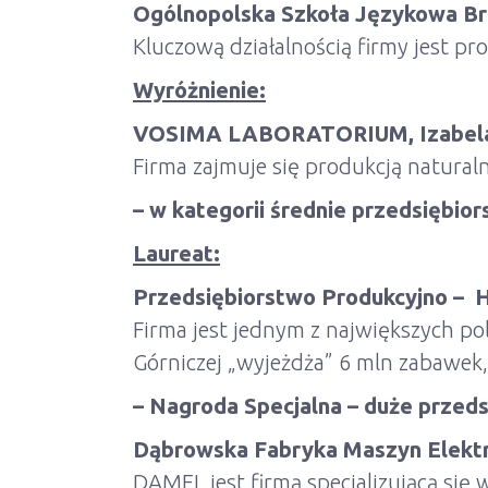
Ogólnopolska Szkoła Językowa Bri
Kluczową działalnością firmy jest p
Wyróżnienie:
VOSIMA LABORATORIUM, Izabel
Firma zajmuje się produkcją natur
–
w kategorii średnie przedsiębio
Laureat:
Przedsiębiorstwo Produkcyjno – H
Firma jest jednym z największych p
Górniczej „wyjeżdża” 6 mln zabawek,
– Nagroda Specjalna – duże przed
Dąbrowska Fabryka Maszyn Elekt
DAMEL jest firmą specjalizującą si