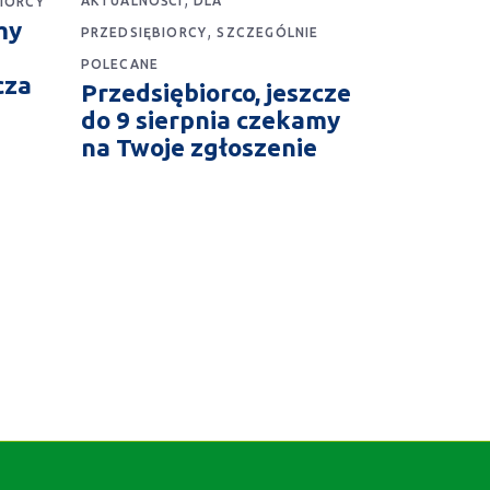
AKTUALNOŚCI
DLA
BIORCY
my
,
PRZEDSIĘBIORCY
SZCZEGÓLNIE
POLECANE
cza
Przedsiębiorco, jeszcze
do 9 sierpnia czekamy
na Twoje zgłoszenie