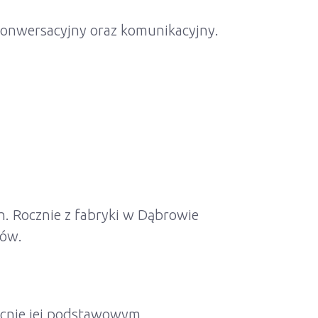
 konwersacyjny oraz komunikacyjny.
. Rocznie z fabryki w Dąbrowie
jów.
becnie jej podstawowym