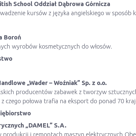
tish School Oddział Dąbrowa Górnicza
rowadzenie kursów z języka angielskiego w sposób
a Boroń
alnych wyrobów kosmetycznych do włosów.
rstwo
andlowe „Wader – Woźniak” Sp. z o.o.
olskich producentów zabawek z tworzyw sztucznych
 z czego połowa trafia na eksport do ponad 70 kra
siębiorstwo
rycznych „DAMEL” S.A.
ę w produkcji i remontach maszyn elektrycznych.O