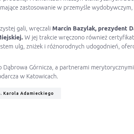
e, mające zastosowanie w przemyśle wydobywczym, 
ystej gali, wręczali
Marcin Bazylak, prezydent D
iejskiej.
W jej trakcie wręczono również certyfi
system ulg, zniżek i różnorodnych udogodnień, of
o Dąbrowa Górnicza, a partnerami merytoryczny
odarcza w Katowicach.
m. Karola Adamieckiego