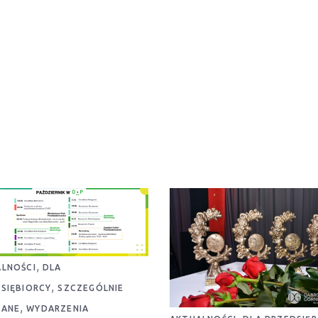
,
LNOŚCI
DLA
,
SIĘBIORCY
SZCZEGÓLNIE
,
CANE
WYDARZENIA
,