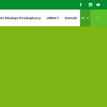
Wybierz
iet Młodego Przedsiębiorcy
URBACT
Kontakt
język