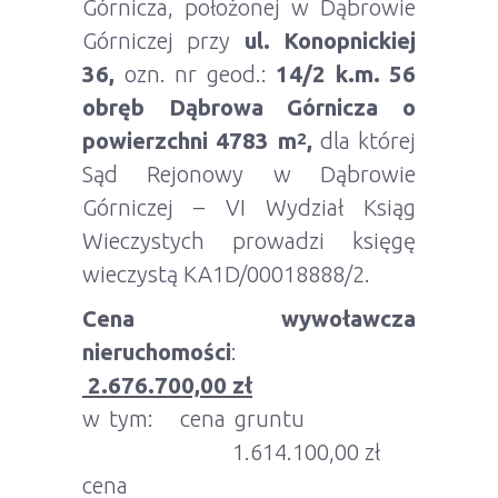
Górnicza, położonej w Dąbrowie
Górniczej przy
ul. Konopnickiej
36,
ozn. nr geod.:
14/2 k.m. 56
obręb Dąbrowa Górnicza o
powierzchni 4783 m
,
dla której
2
Sąd Rejonowy w Dąbrowie
Górniczej – VI Wydział Ksiąg
Wieczystych prowadzi księgę
wieczystą KA1D/00018888/2.
Cena wywoławcza
nieruchomości
:
2.676.700,00 zł
w tym: cena gruntu
1.614.100,00 zł
cena