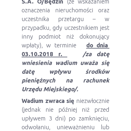
S.A. O/Będzin
(ze wskazaniem
oznaczenia nieruchomości oraz
uczestnika przetargu – w
przypadku, gdy uczestnikiem jest
inny podmiot niż dokonujący
wpłaty), w terminie
do dnia
03.10.2018 r.
/za datę
wniesienia wadium uważa się
datę wpływu środków
pieniężnych na rachunek
Urzędu Miejskiego/.
Wadium zwraca się
niezwłocznie
(jednak nie później niż przed
upływem 3 dni) po zamknięciu,
odwołaniu, unieważnieniu lub