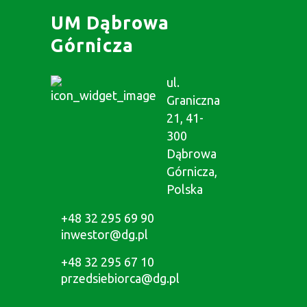
UM Dąbrowa
Górnicza
ul.
Graniczna
21, 41-
300
Dąbrowa
Górnicza,
Polska
+48 32 295 69 90
inwestor@dg.pl
+48 32 295 67 10
przedsiebiorca@dg.pl