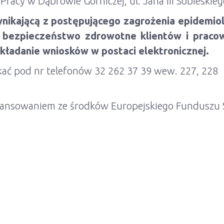
Pracy w Dąbrowie Górniczej, ul. Jana III Sobieskie
nikającą z postępującego zagrożenia epidemio
 bezpieczeństwo zdrowotne klientów i praco
kładanie wniosków w postaci elektronicznej.
ać pod nr telefonów 32 262 37 39 wew. 227, 228
inansowaniem ze środków Europejskiego Funduszu 