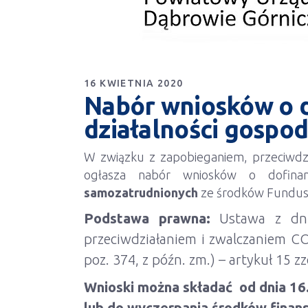
16 KWIETNIA 2020
Nabór wniosków o d
działalności gospo
W związku z zapobieganiem, przeciwdz
ogłasza nabór wniosków o dofinan
samozatrudnionych
ze środków Fundus
Podstawa prawna:
Ustawa z dnia
przeciwdziałaniem i zwalczaniem CO
poz. 374, z późn. zm.) – artykuł 15 zz
Wnioski można składać od dnia 16.
lub do wyczerpania środków finan