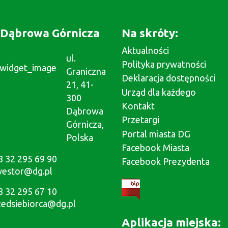
Dąbrowa Górnicza
Na skróty:
Aktualności
ul.
Polityka prywatności
Graniczna
Deklaracja dostępności
21, 41-
Urząd dla każdego
300
Kontakt
Dąbrowa
Przetargi
Górnicza,
Portal miasta DG
Polska
Facebook Miasta
8 32 295 69 90
Facebook Prezydenta
westor@dg.pl
8 32 295 67 10
zedsiebiorca@dg.pl
Aplikacja miejska: