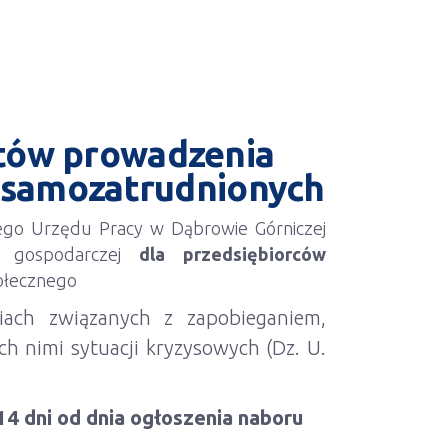
ztów prowadzenia
w samozatrudnionych
ego Urzędu Pracy w Dąbrowie Górniczej
ci gospodarczej
dla przedsiębiorców
ołecznego
ach związanych z zapobieganiem,
h nimi sytuacji kryzysowych (Dz. U.
14 dni od dnia ogłoszenia naboru