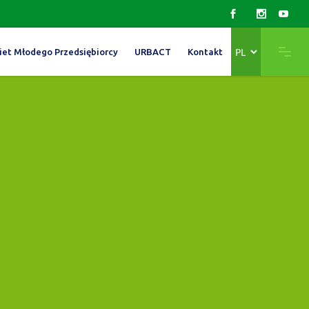
Wybierz
iet Młodego Przedsiębiorcy
URBACT
Kontakt
język