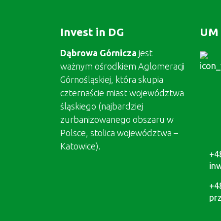
Invest in DG
UM 
Dąbrowa Górnicza
jest
ważnym ośrodkiem Aglomeracji
Górnośląskiej, która skupia
czternaście miast województwa
śląskiego (najbardziej
zurbanizowanego obszaru w
Polsce, stolica województwa –
Katowice).
+4
in
+4
pr