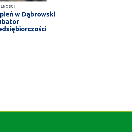
LNOŚCI
rpień w Dąbrowski
ubator
edsiębiorczości