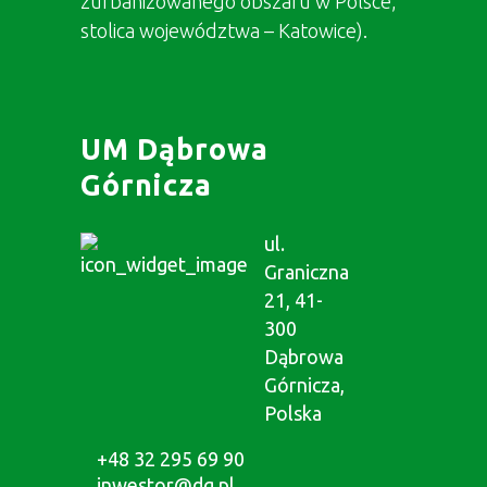
zurbanizowanego obszaru w Polsce,
stolica województwa – Katowice).
UM Dąbrowa
Górnicza
ul.
Graniczna
21, 41-
300
Dąbrowa
Górnicza,
Polska
+48 32 295 69 90
inwestor@dg.pl