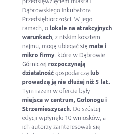
przedsięwzięciem miasta i
Dąbrowskiego Inkubatora
Przedsiębiorczości. W jego
ramach, o
lokale na atrakcyjnych
warunkach
, z niskim kosztem
najmu, mogą ubiegać się
małe i
mikro firmy
, które w Dąbrowie
Górniczej
rozpoczynają
działalność
gospodarczą
lub
prowadzą ją nie dłużej niż 5 lat.
Tym razem w ofercie były
miejsca w centrum, Gołonogu i
Strzemieszycach.
Do szóstej
edycji wpłynęło 10 wniosków, a
ich autorzy zainteresowali się