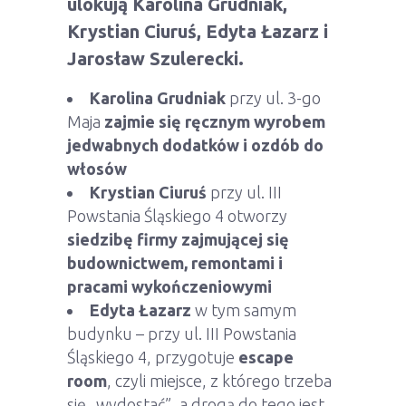
ulokują Karolina Grudniak,
Krystian Ciuruś, Edyta Łazarz i
Jarosław Szulerecki.
Karolina Grudniak
przy ul. 3-go
Maja
zajmie się ręcznym wyrobem
jedwabnych dodatków i ozdób do
włosów
Krystian Ciuruś
przy ul. III
Powstania Śląskiego 4 otworzy
siedzibę firmy zajmującej się
budownictwem, remontami i
pracami wykończeniowymi
Edyta Łazarz
w tym samym
budynku – przy ul. III Powstania
Śląskiego 4, przygotuje
escape
room
, czyli miejsce, z którego trzeba
się „wydostać”, a drogą do tego jest