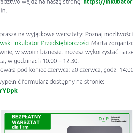
adztwo wejdź na naszą stronę:
https://inkubato
in.
prasza na wyjątkowe warsztaty: Poznaj możliwości 
wski Inkubator Przedsiębiorczości
Marta zorganizo
nie, w swoim biznesie, możesz wykorzystać narzęd
ca, w godzinach 10:00 – 12:30.
wała pod koniec czerwca: 20 czerwca, godz. 14:00
ypełnić formularz dostępny na stronie:
6rYDpk