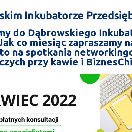
kim Inkubatorze Przedsięb
my do Dąbrowskiego Inkuba
 Jak co miesiąc zapraszamy 
dto na spotkania networking
zych przy kawie i BiznesChi