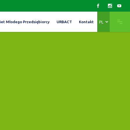
Wybierz
iet Młodego Przedsiębiorcy
URBACT
Kontakt
język