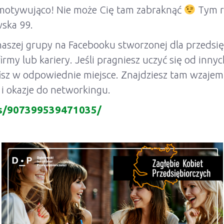
 motywująco! Nie może Cię tam zabraknąć
Tym r
wska 99.
aszej grupy na Facebooku stworzonej dla przedsięb
my lub kariery. Jeśli pragniesz uczyć się od innych
fisz w odpowiednie miejsce. Znajdziesz tam wzajem
 i okazje do networkingu.
ps/907399539471035/