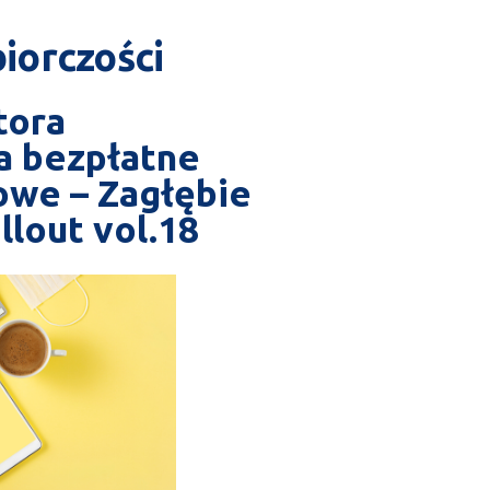
iorczości
tora
na bezpłatne
owe – Zagłębie
llout vol.18