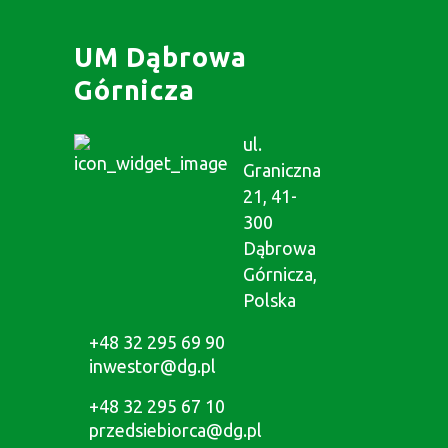
UM Dąbrowa
Górnicza
ul.
Graniczna
21, 41-
300
Dąbrowa
Górnicza,
Polska
+48 32 295 69 90
inwestor@dg.pl
+48 32 295 67 10
przedsiebiorca@dg.pl