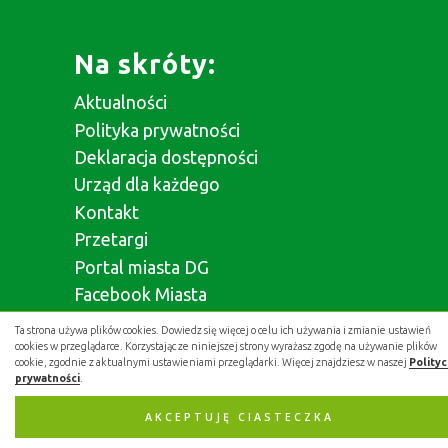
Na skróty:
Aktualności
Polityka prywatności
Deklaracja dostępności
Urząd dla każdego
Kontakt
Przetargi
Portal miasta DG
Facebook Miasta
Facebook Prezydenta
Ta strona używa plików cookies. Dowiedz się więcej o celu ich używania i zmianie ustawień
cookies w przeglądarce. Korzystając ze niniejszej strony wyrażasz zgodę na używanie plików
cookie, zgodnie z aktualnymi ustawieniami przeglądarki. Więcej znajdziesz w naszej
Polity
prywatności
.
AKCEPTUJĘ CIASTECZKA
Aplikacja miejska: