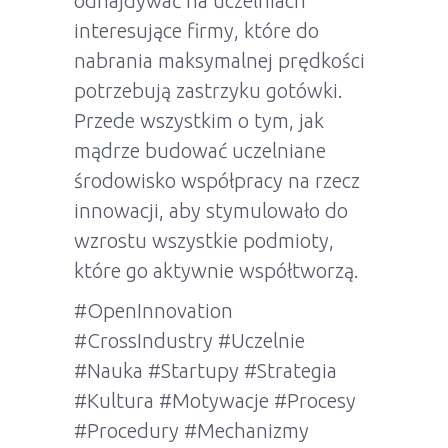
odnajdywać na uczelniach
interesujące firmy, które do
nabrania maksymalnej prędkości
potrzebują zastrzyku gotówki.
Przede wszystkim o tym, jak
mądrze budować uczelniane
środowisko współpracy na rzecz
innowacji, aby stymulowało do
wzrostu wszystkie podmioty,
które go aktywnie współtworzą.
#OpenInnovation
#CrossIndustry #Uczelnie
#Nauka #Startupy #Strategia
#Kultura #Motywacje #Procesy
#Procedury #Mechanizmy