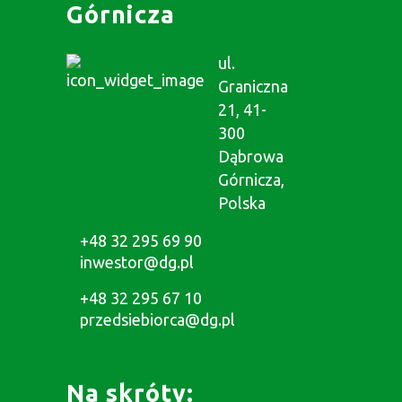
Górnicza
ul.
Graniczna
21, 41-
300
Dąbrowa
Górnicza,
Polska
+48 32 295 69 90
inwestor@dg.pl
+48 32 295 67 10
przedsiebiorca@dg.pl
Na skróty: