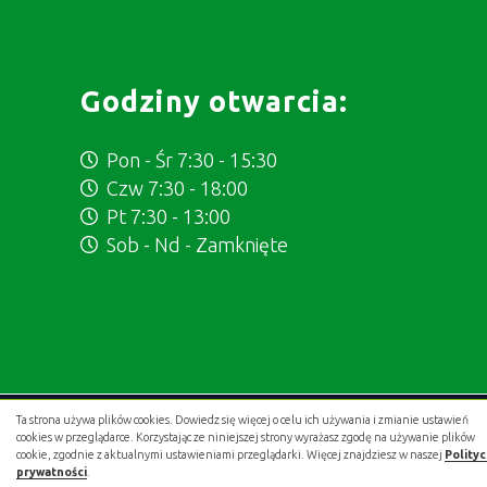
Godziny otwarcia:
Pon - Śr 7:30 - 15:30
Czw 7:30 - 18:00
Pt 7:30 - 13:00
Sob - Nd - Zamknięte
Ta strona używa plików cookies. Dowiedz się więcej o celu ich używania i zmianie ustawień
Projekt i wykonanie:
.gold studio digital
cookies w przeglądarce. Korzystając ze niniejszej strony wyrażasz zgodę na używanie plików
cookie, zgodnie z aktualnymi ustawieniami przeglądarki. Więcej znajdziesz w naszej
Polity
prywatności
.