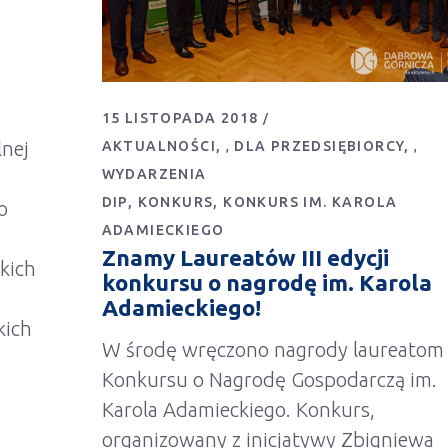
15 LISTOPADA 2018
lnej
AKTUALNOŚCI
DLA PRZEDSIĘBIORCY
,
,
WYDARZENIA
DIP
KONKURS
KONKURS IM. KAROLA
o
ADAMIECKIEGO
Znamy Laureatów III edycji
kich
konkursu o nagrodę im. Karola
Adamieckiego!
kich
W środę wręczono nagrody laureatom
Konkursu o Nagrodę Gospodarczą im.
Karola Adamieckiego. Konkurs,
organizowany z inicjatywy Zbigniewa