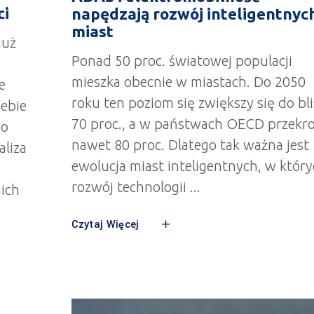
ci
napędzają rozwój inteligentnyc
miast
już
Ponad 50 proc. światowej populacji
mieszka obecnie w miastach. Do 2050
e
roku ten poziom się zwiększy się do bl
iebie
70 proc., a w państwach OECD przekr
wo
nawet 80 proc. Dlatego tak ważna jest
liza
ewolucja miast inteligentnych, w któr
rozwój technologii
ich
Czytaj Więcej