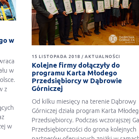
go w
15 LISTOPADA 2018
AKTUALNOŚCI
zwraca
Kolejne firmy dołączyły do
ału w
programu Karta Młodego
olsce.
Przedsiębiorcy w Dąbrowie
Górniczej
w z
Od kilku miesięcy na terenie Dąbrowy
ących
Górniczej działa program Karta Młode
az
Przedsiębiorcy. Podczas wczorajszej Ga
zej w
Przedsiębiorczości do grona kolejnych
partnerów oferujących zniżki w ramac