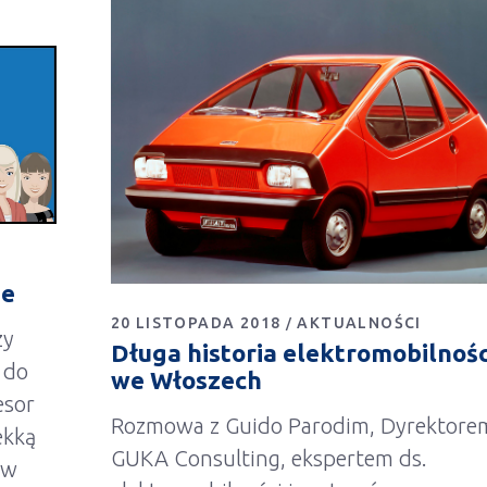
ie
20 LISTOPADA 2018
AKTUALNOŚCI
zy
Długa historia elektromobilnośc
 do
we Włoszech
esor
Rozmowa z Guido Parodim, Dyrektore
ekką
GUKA Consulting, ekspertem ds.
ów