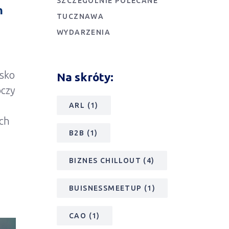
SZCZEGÓLNIE POLECANE
h
TUCZNAWA
WYDARZENIA
isko
Na skróty:
oczy
ARL
(1)
ych
B2B
(1)
BIZNES CHILLOUT
(4)
BUISNESSMEETUP
(1)
CAO
(1)