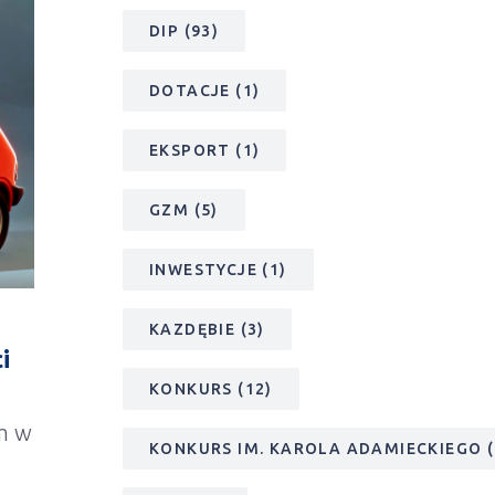
DIP
(93)
DOTACJE
(1)
EKSPORT
(1)
GZM
(5)
INWESTYCJE
(1)
KAZDĘBIE
(3)
i
KONKURS
(12)
m w
KONKURS IM. KAROLA ADAMIECKIEGO
(