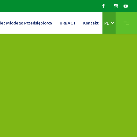
Wybierz
iet Młodego Przedsiębiorcy
URBACT
Kontakt
język