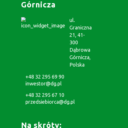
Górnicza
ul.
Graniczna
21, 41-
300
Dąbrowa
Górnicza,
Polska
+48 32 295 69 90
inwestor@dg.pl
+48 32 295 67 10
przedsiebiorca@dg.pl
Na skróty: