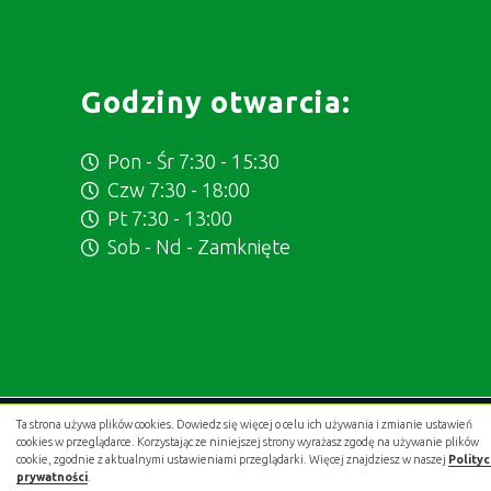
Godziny otwarcia:
Pon - Śr 7:30 - 15:30
Czw 7:30 - 18:00
Pt 7:30 - 13:00
Sob - Nd - Zamknięte
Ta strona używa plików cookies. Dowiedz się więcej o celu ich używania i zmianie ustawień
Projekt i wykonanie:
.gold studio digital
cookies w przeglądarce. Korzystając ze niniejszej strony wyrażasz zgodę na używanie plików
cookie, zgodnie z aktualnymi ustawieniami przeglądarki. Więcej znajdziesz w naszej
Polity
prywatności
.