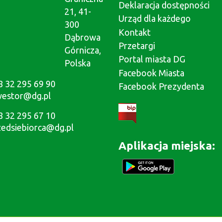
Deklaracja dostępności
21, 41-
Urząd dla każdego
300
Kontakt
Dąbrowa
Przetargi
Górnicza,
Portal miasta DG
Polska
Facebook Miasta
8 32 295 69 90
Facebook Prezydenta
westor@dg.pl
8 32 295 67 10
zedsiebiorca@dg.pl
Aplikacja miejska: