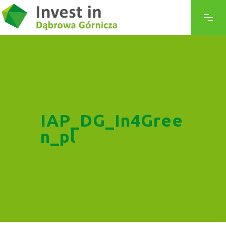
IAP_DG_In4Gree
n_pl