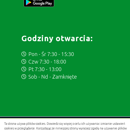
Godziny otwarcia:
Pon - Śr 7:30 - 15:30
Czw 7:30 - 18:00
Pt 7:30 - 13:00
Sob - Nd - Zamknięte
Ta strona używa plików cookies. Dowiedz się więcej o celu ich używania i zmianie ustawień
Projekt i wykonanie:
.gold studio digital
cookies w przeglądarce. Korzystając ze niniejszej strony wyrażasz zgodę na używanie plików