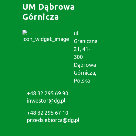
UM Dąbrowa
Górnicza
ul.
Graniczna
21, 41-
300
Dąbrowa
Górnicza,
Polska
+48 32 295 69 90
inwestor@dg.pl
+48 32 295 67 10
przedsiebiorca@dg.pl