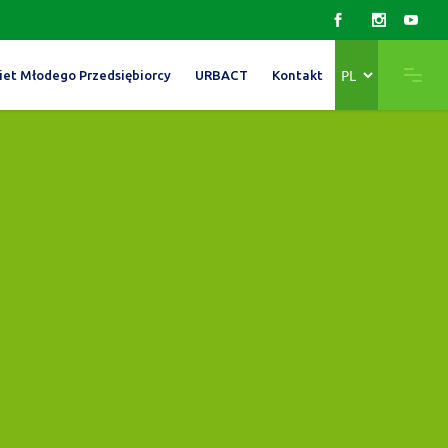
Wybierz
iet Młodego Przedsiębiorcy
URBACT
Kontakt
język