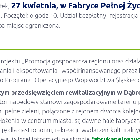
27 kwietnia, w Fabryce Pełnej Życ
tek,
 Początek o godz.10. Udział bezpłatny, rejestracja
ba miejsc ograniczona.
projektu „Promocja gospodarcza regionu oraz dział
nia i eksportowania” współfinansowanego przez 
o Programu Operacyjnego Województwa Śląskiego 
szym przedsięwzięciem rewitalizacyjnym w Dąbro
otor napędowy stanowi zagospodarowanie terenu 
m, pełne zieleni, połączone z rejonem dworca kolej
łożenia w centrum miasta, są dawne hale fabryczn
ję dla gastronomii, rekreacji, wydarzeń kulturaln
a. Więcej informacji na stronie
fabrykapelnazyc