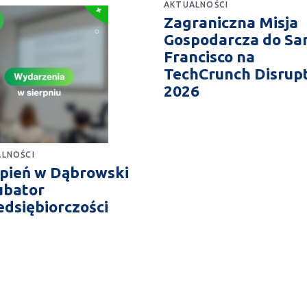
AKTUALNOŚCI
Zagraniczna Misja
Gospodarcza do Sa
Francisco na
TechCrunch Disrup
2026
LNOŚCI
rpień w Dąbrowski
ubator
edsiębiorczości