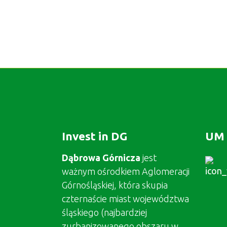
Invest in DG
UM 
Dąbrowa Górnicza
jest
ważnym ośrodkiem Aglomeracji
Górnośląskiej, która skupia
czternaście miast województwa
śląskiego (najbardziej
zurbanizowanego obszaru w