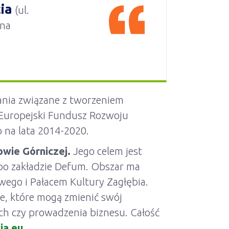
ia
(ul.
 na
ania związane z tworzeniem
Europejski Fundusz Rozwoju
na lata 2014-2020.
wie Górniczej.
Jego celem jest
po zakładzie Defum. Obszar ma
owego i Pałacem Kultury Zagłębia.
e, które mogą zmienić swój
ych czy prowadzenia biznesu. Całość
ia.eu