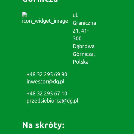
ul.
Graniczna
21, 41-
300
Dąbrowa
Górnicza,
Polska
+48 32 295 69 90
inwestor@dg.pl
+48 32 295 67 10
przedsiebiorca@dg.pl
Na skróty: