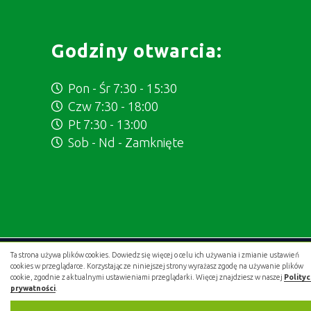
Godziny otwarcia:
Pon - Śr 7:30 - 15:30
Czw 7:30 - 18:00
Pt 7:30 - 13:00
Sob - Nd - Zamknięte
Ta strona używa plików cookies. Dowiedz się więcej o celu ich używania i zmianie ustawień
Projekt i wykonanie:
.gold studio digital
cookies w przeglądarce. Korzystając ze niniejszej strony wyrażasz zgodę na używanie plików
cookie, zgodnie z aktualnymi ustawieniami przeglądarki. Więcej znajdziesz w naszej
Polity
prywatności
.