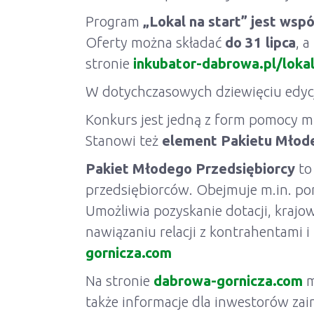
Program
„Lokal na start” jest ws
Oferty można składać
do 31 lipca
, 
stronie
inkubator-dabrowa.pl/lokal
W dotychczasowych dziewięciu edycj
Konkurs jest jedną z form pomocy mi
Stanowi też
element Pakietu Młode
Pakiet Młodego Przedsiębiorcy
to
przedsiębiorców. Obejmuje m.in. pom
Umożliwia pozyskanie dotacji, krajo
nawiązaniu relacji z kontrahentami i
gornicza.com
Na stronie
dabrowa-gornicza.com
m
także informacje dla inwestorów z