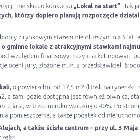
edycji miejskiego konkursu
„Lokal na start”
. Tak j
ych, którzy dopiero planują rozpoczęcie działa
iorcy z rynkowym stażem nie dłuższym niż 5 lat, a
ę o gminne lokale z atrakcyjnymi stawkami najmu
 pod względem finansowym czy marketingowym pomy
 oceni jury, złożone m.in. z przedstawicieli środo
kali,
o powierzchni od 17,5 m2 (kiosk na ryneczku
2, a tam, gdzie dostępna jest również piwnica, sta
z 2 lata, w trzecim roku wzrosną o 40%. Po stroni
ia pomieszczenia, a także podatek od nieruchomo
lejach, a także ścisłe centrum – przy ul. 3 Maja
części.