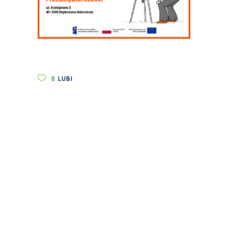
0
LUBI