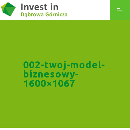
002-twoj-model-
biznesowy-
1600×1067