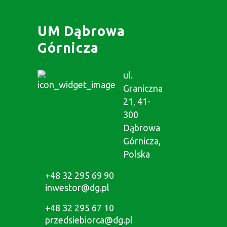
UM Dąbrowa
Górnicza
ul.
Graniczna
21, 41-
300
Dąbrowa
Górnicza,
Polska
+48 32 295 69 90
inwestor@dg.pl
+48 32 295 67 10
przedsiebiorca@dg.pl