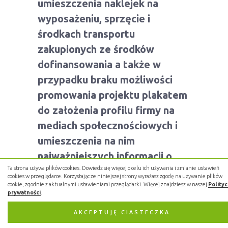
umieszczenia naklejek na
wyposażeniu, sprzęcie i
środkach transportu
zakupionych ze środków
dofinansowania a także w
przypadku braku możliwości
promowania projektu plakatem
do założenia profilu firmy na
mediach społecznościowych i
umieszczenia na nim
najważniejszych informacji o
Ta strona używa plików cookies. Dowiedz się więcej o celu ich używania i zmianie ustawień
projekcie. O szczegółach
cookies w przeglądarce. Korzystając ze niniejszej strony wyrażasz zgodę na używanie plików
poinformujemy Cię na etapie
cookie, zgodnie z aktualnymi ustawieniami przeglądarki. Więcej znajdziesz w naszej
Polity
prywatności
.
podpisywania umowy.
AKCEPTUJĘ CIASTECZKA
Pozostałe informacje: