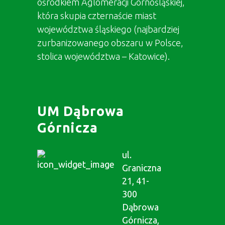
ośrodkiem Aglomeracji Górnośląskiej,
która skupia czternaście miast
województwa śląskiego (najbardziej
zurbanizowanego obszaru w Polsce,
stolica województwa – Katowice).
UM Dąbrowa
Górnicza
ul.
Graniczna
21, 41-
300
Dąbrowa
Górnicza,