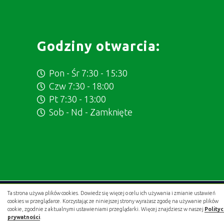
Godziny otwarcia:
Pon - Śr 7:30 - 15:30
Czw 7:30 - 18:00
Pt 7:30 - 13:00
Sob - Nd - Zamknięte
Ta strona używa plików cookies. Dowiedz się więcej o celu ich używania i zmianie ustawień
Projekt i wykonanie:
.gold studio digital
cookies w przeglądarce. Korzystając ze niniejszej strony wyrażasz zgodę na używanie plików
cookie, zgodnie z aktualnymi ustawieniami przeglądarki. Więcej znajdziesz w naszej
Polity
prywatności
.