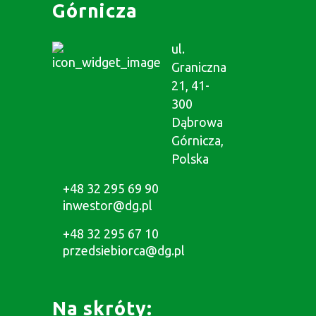
Górnicza
ul.
Graniczna
21, 41-
300
Dąbrowa
Górnicza,
Polska
+48 32 295 69 90
inwestor@dg.pl
+48 32 295 67 10
przedsiebiorca@dg.pl
Na skróty: