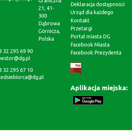
Graniczna
Deklaracja dostępności
21, 41-
Urząd dla każdego
300
Kontakt
Dąbrowa
Przetargi
Górnicza,
Portal miasta DG
Polska
Facebook Miasta
8 32 295 69 90
Facebook Prezydenta
westor@dg.pl
8 32 295 67 10
zedsiebiorca@dg.pl
Aplikacja miejska: