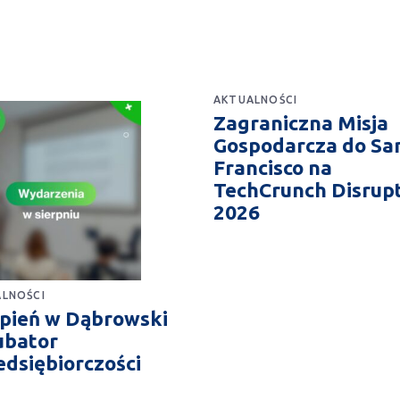
AKTUALNOŚCI
Zagraniczna Misja
Gospodarcza do Sa
Francisco na
TechCrunch Disrup
2026
LNOŚCI
rpień w Dąbrowski
ubator
edsiębiorczości